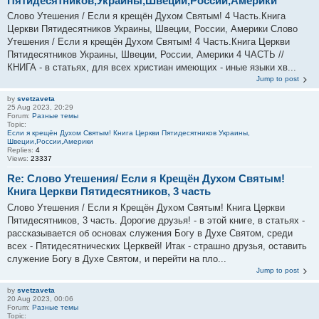
Пятидесятников,Украины,Швеции,России,Америки
Слово Утешения / Если я крещён Духом Святым! 4 Часть.Книга
Церкви Пятидесятников Украины, Швеции, России, Америки Слово
Утешения / Если я крещён Духом Святым! 4 Часть.Книга Церкви
Пятидесятников Украины, Швеции, России, Америки 4 ЧАСТЬ //
КНИГА - в статьях, для всех христиан имеющих - иные языки хв...
Jump to post
by
svetzaveta
25 Aug 2023, 20:29
Forum:
Разные темы
Topic:
Если я крещён Духом Святым! Книга Церкви Пятидесятников Украины,
Швеции,России,Америки
Replies:
4
Views:
23337
Re: Слово Утешения/ Если я Крещён Духом Святым!
Книга Церкви Пятидесятников, 3 часть
Слово Утешения / Если я Крещён Духом Святым! Книга Церкви
Пятидесятников, 3 часть. Дорогие друзья! - в этой книге, в статьях -
рассказывается об основах служения Богу в Духе Святом, среди
всех - Пятидесятнических Церквей! Итак - страшно друзья, оставить
служение Богу в Духе Святом, и перейти на пло...
Jump to post
by
svetzaveta
20 Aug 2023, 00:06
Forum:
Разные темы
Topic: