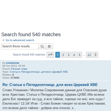
Search found 540 matches
Go to advanced search
Search
Advanced search
Page
1
of
22
1
2
3
4
5
22
Next
Search found 540 matches
…
by
svetzaveta
08 Oct 2023, 00:49
Forum:
Разные темы
Topic:
Статьи о Пятидесятнице, для всех Церквей ХВЕ
Replies:
9
Views:
273491
Re: Статьи о Пятидесятнице, для всех Церквей ХВЕ
Слово Утешения / Молитва Сокровенная данная для Спасения души
всех Христиан. Статьи о Пятидесятнице, Церкви ЦХВЕ Ибо всякое
дело Бог приведет на суд, и все тайное, хорошо ли оно, или худо./
Екклесиаст 12:14/ Итак - Слово Божие говорит ко всем Христианам,
что всякое дело тайное - доброе или плохое, к...