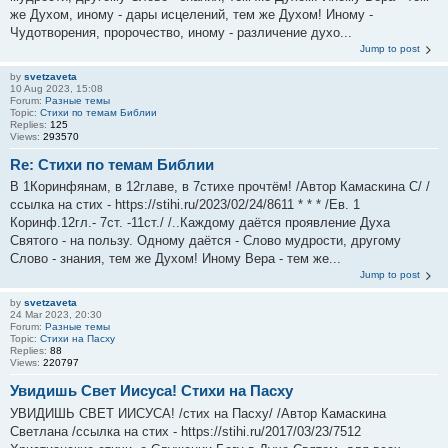
же Духом, иному - дары исцелений, тем же Духом! Иному -
Чудотворения, пророчество, иному - различение духо...
Jump to post
by
svetzaveta
10 Aug 2023, 15:08
Forum:
Разные темы
Topic:
Стихи по темам Библии
Replies:
125
Views:
293570
Re: Стихи по темам Библии
В 1Коринфянам, в 12главе, в 7стихе прочтём! /Автор Камаскина С/ /
ссылка на стих - https://stihi.ru/2023/02/24/8611 * * * /Ев. 1
Коринф.12гл.- 7ст. -11ст./ /..Каждому даётся проявление Духа
Святого - на пользу. Одному даётся - Слово мудрости, другому
Слово - знания, тем же Духом! Иному Вера - тем же...
Jump to post
by
svetzaveta
24 Mar 2023, 20:30
Forum:
Разные темы
Topic:
Стихи на Пасху
Replies:
88
Views:
220797
Увидишь Свет Иисуса! Стихи на Пасху
УВИДИШЬ СВЕТ ИИСУСА! /стих на Пасху/ /Автор Камаскина
Светлана /ссылка на стих - https://stihi.ru/2017/03/23/7512