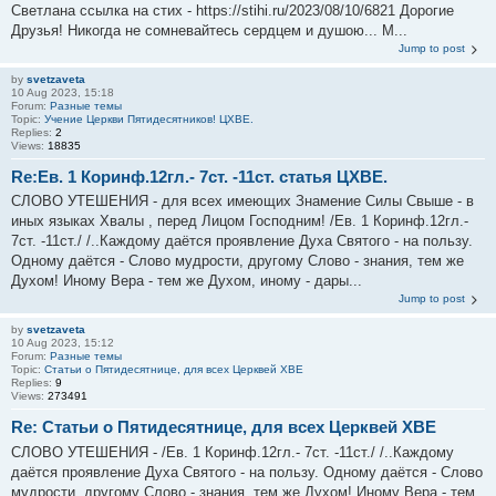
Светлана ссылка на стих - https://stihi.ru/2023/08/10/6821 Дорогие
Друзья! Никогда не сомневайтесь сердцем и душою... М...
Jump to post
by
svetzaveta
10 Aug 2023, 15:18
Forum:
Разные темы
Topic:
Учение Церкви Пятидесятников! ЦХВЕ.
Replies:
2
Views:
18835
Re:Ев. 1 Коринф.12гл.- 7ст. -11ст. статья ЦХВЕ.
СЛОВО УТЕШЕНИЯ - для всех имеющих Знамение Силы Свыше - в
иных языках Хвалы , перед Лицом Господним! /Ев. 1 Коринф.12гл.-
7ст. -11ст./ /..Каждому даётся проявление Духа Святого - на пользу.
Одному даётся - Слово мудрости, другому Слово - знания, тем же
Духом! Иному Вера - тем же Духом, иному - дары...
Jump to post
by
svetzaveta
10 Aug 2023, 15:12
Forum:
Разные темы
Topic:
Статьи о Пятидесятнице, для всех Церквей ХВЕ
Replies:
9
Views:
273491
Re: Статьи о Пятидесятнице, для всех Церквей ХВЕ
СЛОВО УТЕШЕНИЯ - /Ев. 1 Коринф.12гл.- 7ст. -11ст./ /..Каждому
даётся проявление Духа Святого - на пользу. Одному даётся - Слово
мудрости, другому Слово - знания, тем же Духом! Иному Вера - тем