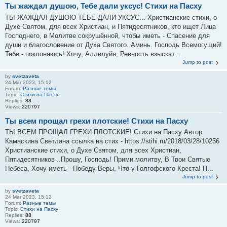
Ты жаждал душою, Тебе дали уксус! Стихи на Пасху
ТЫ ЖАЖДАЛ ДУШОЮ ТЕБЕ ДАЛИ УКСУС... Христианские стихи, о
Духе Святом, для всех Христиан, и Пятидесятников, кто ищет Лица
Господнего, в Молитве сокрушённой, чтобы иметь - Спасение для
души и благословение от Духа Святого. Аминь. Господь Всемогущий!
Тебе - поклоняюсь! Хочу, Аллилуйя, Ревность взыскат...
Jump to post
by
svetzaveta
24 Mar 2023, 15:12
Forum:
Разные темы
Topic:
Стихи на Пасху
Replies:
88
Views:
220797
Ты всем прощал грехи плотские! Стихи на Пасху
ТЫ ВСЕМ ПРОЩАЛ ГРЕХИ ПЛОТСКИЕ! Стихи на Пасху Автор
Камаскина Светлана ссылка на стих - https://stihi.ru/2018/03/28/10256
Христианские стихи, о Духе Святом, для всех Христиан,
Пятидесятников ..Прошу, Господь! Прими молитву, В Твои Святые
Небеса, Хочу иметь - Победу Веры, Что у Голгофского Креста! П...
Jump to post
by
svetzaveta
24 Mar 2023, 15:12
Forum:
Разные темы
Topic:
Стихи на Пасху
Replies:
88
Views:
220797