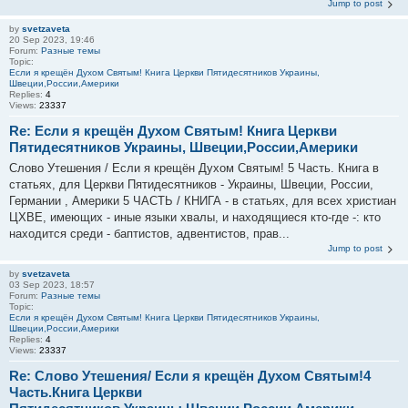
Jump to post
by
svetzaveta
20 Sep 2023, 19:46
Forum:
Разные темы
Topic:
Если я крещён Духом Святым! Книга Церкви Пятидесятников Украины,
Швеции,России,Америки
Replies:
4
Views:
23337
Re: Если я крещён Духом Святым! Книга Церкви
Пятидесятников Украины, Швеции,России,Америки
Слово Утешения / Если я крещён Духом Святым! 5 Часть. Книга в
статьях, для Церкви Пятидесятников - Украины, Швеции, России,
Германии , Америки 5 ЧАСТЬ / КНИГА - в статьях, для всех христиан
ЦХВЕ, имеющих - иные языки хвалы, и находящиеся кто-где -: кто
находится среди - баптистов, адвентистов, прав...
Jump to post
by
svetzaveta
03 Sep 2023, 18:57
Forum:
Разные темы
Topic:
Если я крещён Духом Святым! Книга Церкви Пятидесятников Украины,
Швеции,России,Америки
Replies:
4
Views:
23337
Re: Слово Утешения/ Если я крещён Духом Святым!4
Часть.Книга Церкви