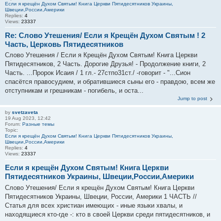
Если я крещён Духом Святым! Книга Церкви Пятидесятников Украины,
Швеции,России,Америки
Replies:
4
Views:
23337
Re: Слово Утешения/ Если я Крещён Духом Святым ! 2
Часть, Церковь Пятидесятников
Слово Утешения / Если я Крещён Духом Святым! Книга Церкви
Пятидесятников, 2 Часть. Дорогие Друзья! - Продолжение книги, 2
Часть. ...Пророк Исаия / 1 гл.- 27стпо31ст./ -говорит - "...Сион
спасётся правосудием, и обратившиеся сыны его - правдою, всем же
отступникам и грешникам - погибель, и оста...
Jump to post
by
svetzaveta
19 Aug 2023, 12:42
Forum:
Разные темы
Topic:
Если я крещён Духом Святым! Книга Церкви Пятидесятников Украины,
Швеции,России,Америки
Replies:
4
Views:
23337
Если я крещён Духом Святым! Книга Церкви
Пятидесятников Украины, Швеции,России,Америки
Слово Утешения/ Если я крещён Духом Святым! Книга Церкви
Пятидесятников Украины, Швеции, России, Америки 1 ЧАСТЬ //
Статья для всех христиан имеющих - иные языки хвалы, и
находящиеся кто-где -: кто в своей Церкви среди пятидесятников, и