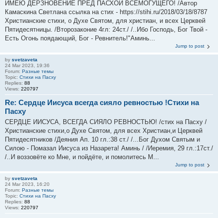
ИМЕЮ ДЕРЗНОВЕНИЕ ПРЕД ПАСХОЙ ВСЕМОГУЩЕГО! /Автор
Камаскина Светлана ссылка на стих - https://stihi.ru/2018/03/18/8787
Христианские стихи, о Духе Святом, для христиан, и всех Церквей
Пятидесятницы. /Второзаконие 4гл: 24ст./ /..Ибо Господь, Бог Твой -
Есть Огонь поядающий, Бог - Ревнитель!"Аминь...
Jump to post
by
svetzaveta
24 Mar 2023, 19:36
Forum:
Разные темы
Topic:
Стихи на Пасху
Replies:
88
Views:
220797
Re: Сердце Иисуса всегда сияло ревностью !Стихи на
Пасху
СЕРДЦЕ ИИСУСА, ВСЕГДА СИЯЛО РЕВНОСТЬЮ! /стих на Пасху /
Христианские стихи,о Духе Святом, для всех Христиан,и Церквей
Пятидесятников /Деяния Ап. 10 гл.:38 ст./ /...Бог Духом Святым и
Силою - Помазал Иисуса из Назарета! Аминь / /Иеремия, 29 гл.:17ст./
/..И воззовёте ко Мне, и пойдёте, и помолитесь М...
Jump to post
by
svetzaveta
24 Mar 2023, 16:20
Forum:
Разные темы
Topic:
Стихи на Пасху
Replies:
88
Views:
220797