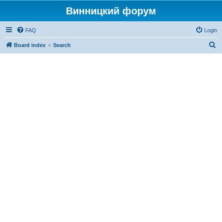
Винницкий форум
FAQ
Login
S
Board index
Search
e
a
r
c
h