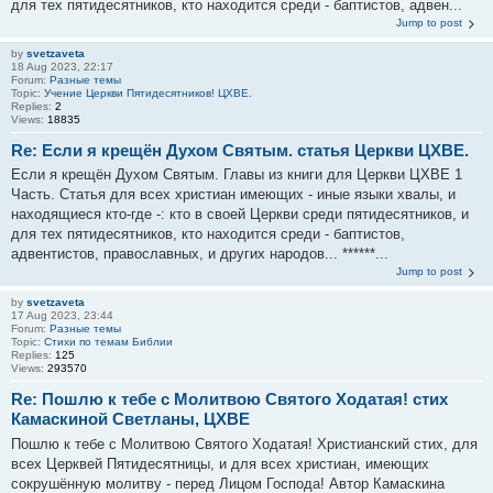
для тех пятидесятников, кто находится среди - баптистов, адвен...
Jump to post
by
svetzaveta
18 Aug 2023, 22:17
Forum:
Разные темы
Topic:
Учение Церкви Пятидесятников! ЦХВЕ.
Replies:
2
Views:
18835
Re: Если я крещён Духом Святым. статья Церкви ЦХВЕ.
Если я крещён Духом Святым. Главы из книги для Церкви ЦХВЕ 1
Часть. Статья для всех христиан имеющих - иные языки хвалы, и
находящиеся кто-где -: кто в своей Церкви среди пятидесятников, и
для тех пятидесятников, кто находится среди - баптистов,
адвентистов, православных, и других народов... ******...
Jump to post
by
svetzaveta
17 Aug 2023, 23:44
Forum:
Разные темы
Topic:
Стихи по темам Библии
Replies:
125
Views:
293570
Re: Пошлю к тебе с Молитвою Святого Ходатая! стих
Камаскиной Светланы, ЦХВЕ
Пошлю к тебе с Молитвою Святого Ходатая! Христианский стих, для
всех Церквей Пятидесятницы, и для всех христиан, имеющих
сокрушённую молитву - перед Лицом Господа! Автор Камаскина