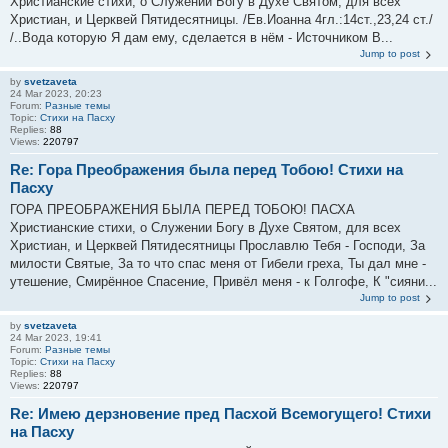
Христианские стихи, о Служении Богу в Духе Святом, для всех
Христиан, и Церквей Пятидесятницы. /Ев.Иоанна 4гл.:14ст.,23,24 ст./
/..Вода которую Я дам ему, сделается в нём - Источником В...
Jump to post
by
svetzaveta
24 Mar 2023, 20:23
Forum:
Разные темы
Topic:
Стихи на Пасху
Replies:
88
Views:
220797
Re: Гора Преображения была перед Тобою! Стихи на
Пасху
ГОРА ПРЕОБРАЖЕНИЯ БЫЛА ПЕРЕД ТОБОЮ! ПАСХА
Христианские стихи, о Служении Богу в Духе Святом, для всех
Христиан, и Церквей Пятидесятницы Прославлю Тебя - Господи, За
милости Святые, За то что спас меня от Гибели греха, Ты дал мне -
утешение, Смирённое Спасение, Привёл меня - к Голгофе, К "сияни...
Jump to post
by
svetzaveta
24 Mar 2023, 19:41
Forum:
Разные темы
Topic:
Стихи на Пасху
Replies:
88
Views:
220797
Re: Имею дерзновение пред Пасхой Всемогущего! Стихи
на Пасху