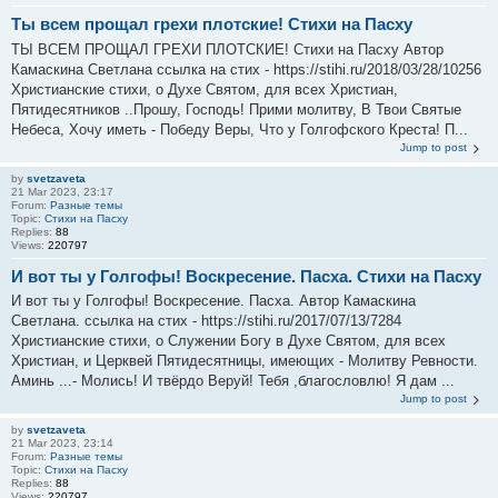
Ты всем прощал грехи плотские! Стихи на Пасху
ТЫ ВСЕМ ПРОЩАЛ ГРЕХИ ПЛОТСКИЕ! Стихи на Пасху Автор
Камаскина Светлана ссылка на стих - https://stihi.ru/2018/03/28/10256
Христианские стихи, о Духе Святом, для всех Христиан,
Пятидесятников ..Прошу, Господь! Прими молитву, В Твои Святые
Небеса, Хочу иметь - Победу Веры, Что у Голгофского Креста! П...
Jump to post
by
svetzaveta
21 Mar 2023, 23:17
Forum:
Разные темы
Topic:
Стихи на Пасху
Replies:
88
Views:
220797
И вот ты у Голгофы! Воскресение. Пасха. Стихи на Пасху
И вот ты у Голгофы! Воскресение. Пасха. Автор Камаскина
Светлана. ссылка на стих - https://stihi.ru/2017/07/13/7284
Христианские стихи, о Служении Богу в Духе Святом, для всех
Христиан, и Церквей Пятидесятницы, имеющих - Молитву Ревности.
Аминь ...- Молись! И твёрдо Веруй! Тебя ,благословлю! Я дам ...
Jump to post
by
svetzaveta
21 Mar 2023, 23:14
Forum:
Разные темы
Topic:
Стихи на Пасху
Replies:
88
Views:
220797