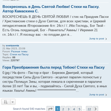
Воскреснешь в День Святой Любви! Стихи на Пасху.
Автор Камаскина С.
ВОСКРЕСНЕШЬ В ДЕНЬ СВЯТОЙ ЛЮБВИ! / стих на Праздник Пасхи
/ Христианские стихи о Духе Святом, для всех христиан, и Церквей
пятидесятников /Второзаконие 4гл: 24ст./ /..Ибо Господь, Бог Твой -
Есть Огонь поядающий, Бог - Ревнитель!"Аминь/ / Иеремия 21
гл.:14ст./ /..Я посещу вас - по плодам дел в...
Jump to post
by
svetzaveta
21 Mar 2023, 23:09
Forum:
Разные темы
Topic:
Стихи на Пасху
Replies:
88
Views:
220797
Гора Преображения была перед Тобою! Стихи на Пасху
0.jpg / На фото - Пастор и брат - Березюк Дмитрий, который
посредством Силы Духа Святого - исцелил паралич полностью у
сестры Полищук Зины, которая лежала в скрюченная в параличе
более 10 лет! Так и вы, - подвизайтесь - Силой Духа Святого, в иных
языках Хвалы! Аминь! *******************************...
Jump to post
Page
1
of
22
1
2
3
4
5
22
Next
Search found 540 matches
…