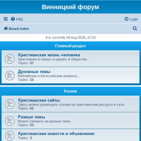
Винницкий форум
FAQ
Login
S
Board index
e
It is currently 06 Aug 2026, 21:43
a
Главный раздел
r
Христианская жизнь человека
c
Христианин в семье, в церкви, в обществе...
Topics:
57
h
Духовные темы
Библейские и богословские вопросы...
Topics:
10
Разное
Христианские сайты
Здесь можно размещать ссылки на христианские ресурсы в сети
Topics:
62
Разные темы
Можно говорить на разные темы
Topics:
53
Христианские новости и объявления
Topics:
3