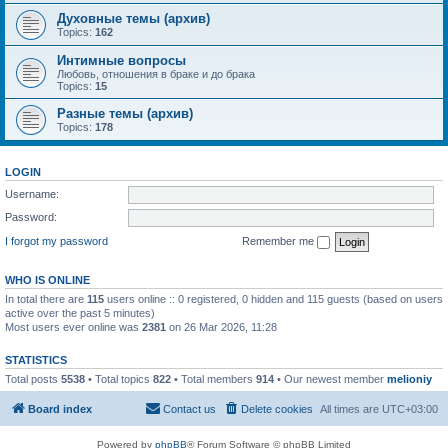
Духовные темы (архив)
Topics:
162
Интимные вопросы
Любовь, отношения в браке и до брака
Topics:
15
Разные темы (архив)
Topics:
178
LOGIN
Username:
Password:
I forgot my password
Remember me
WHO IS ONLINE
In total there are
115
users online :: 0 registered, 0 hidden and 115 guests (based on users
active over the past 5 minutes)
Most users ever online was
2381
on 26 Mar 2026, 11:28
STATISTICS
Total posts
5538
• Total topics
822
• Total members
914
• Our newest member
melioniy
Board index
Contact us
Delete cookies
All times are
UTC+03:00
Powered by
phpBB
® Forum Software © phpBB Limited