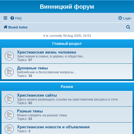
Винницкий форум
FAQ
Login
S
Board index
e
It is currently 06 Aug 2026, 16:53
a
Главный раздел
r
Христианская жизнь человека
c
Христианин в семье, в церкви, в обществе...
Topics:
57
h
Духовные темы
Библейские и богословские вопросы...
Topics:
10
Разное
Христианские сайты
Здесь можно размещать ссылки на христианские ресурсы в сети
Topics:
62
Разные темы
Можно говорить на разные темы
Topics:
53
Христианские новости и объявления
Topics:
3