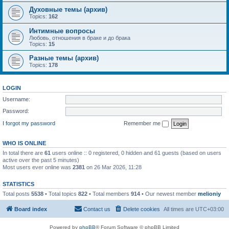
Духовные темы (архив)
Topics:
162
Интимные вопросы
Любовь, отношения в браке и до брака
Topics:
15
Разные темы (архив)
Topics:
178
LOGIN
Username:
Password:
I forgot my password
Remember me
WHO IS ONLINE
In total there are
61
users online :: 0 registered, 0 hidden and 61 guests (based on users
active over the past 5 minutes)
Most users ever online was
2381
on 26 Mar 2026, 11:28
STATISTICS
Total posts
5538
• Total topics
822
• Total members
914
• Our newest member
melioniy
Board index
Contact us
Delete cookies
All times are
UTC+03:00
Powered by
phpBB
® Forum Software © phpBB Limited