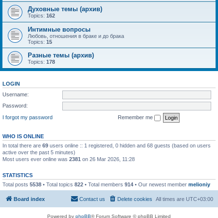
Духовные темы (архив)
Topics:
162
Интимные вопросы
Любовь, отношения в браке и до брака
Topics:
15
Разные темы (архив)
Topics:
178
LOGIN
Username:
Password:
I forgot my password
Remember me
WHO IS ONLINE
In total there are
69
users online :: 1 registered, 0 hidden and 68 guests (based on users
active over the past 5 minutes)
Most users ever online was
2381
on 26 Mar 2026, 11:28
STATISTICS
Total posts
5538
• Total topics
822
• Total members
914
• Our newest member
melioniy
Board index
Contact us
Delete cookies
All times are
UTC+03:00
Powered by
phpBB
® Forum Software © phpBB Limited