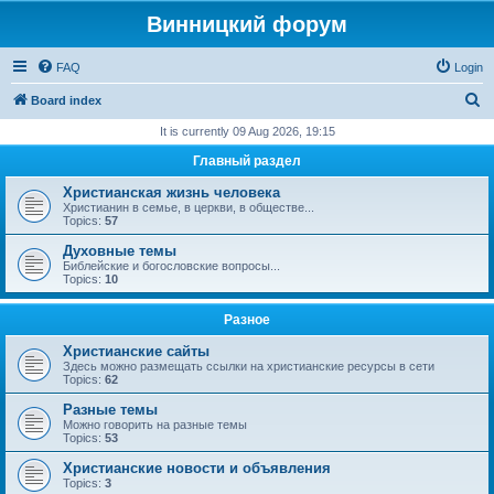
Винницкий форум
FAQ
Login
S
Board index
e
It is currently 09 Aug 2026, 19:15
a
Главный раздел
r
Христианская жизнь человека
c
Христианин в семье, в церкви, в обществе...
Topics:
57
h
Духовные темы
Библейские и богословские вопросы...
Topics:
10
Разное
Христианские сайты
Здесь можно размещать ссылки на христианские ресурсы в сети
Topics:
62
Разные темы
Можно говорить на разные темы
Topics:
53
Христианские новости и объявления
Topics:
3