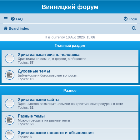
Винницкий форум
FAQ
Login
S
Board index
e
It is currently 10 Aug 2026, 15:06
a
Главный раздел
r
Христианская жизнь человека
c
Христианин в семье, в церкви, в обществе...
Topics:
57
h
Духовные темы
Библейские и богословские вопросы...
Topics:
10
Разное
Христианские сайты
Здесь можно размещать ссылки на христианские ресурсы в сети
Topics:
62
Разные темы
Можно говорить на разные темы
Topics:
53
Христианские новости и объявления
Topics:
3