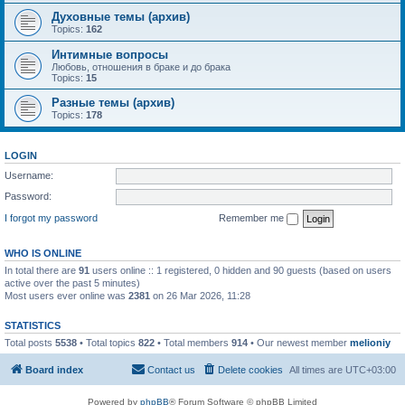
Духовные темы (архив)
Topics:
162
Интимные вопросы
Любовь, отношения в браке и до брака
Topics:
15
Разные темы (архив)
Topics:
178
LOGIN
Username:
Password:
I forgot my password
Remember me
WHO IS ONLINE
In total there are
91
users online :: 1 registered, 0 hidden and 90 guests (based on users
active over the past 5 minutes)
Most users ever online was
2381
on 26 Mar 2026, 11:28
STATISTICS
Total posts
5538
• Total topics
822
• Total members
914
• Our newest member
melioniy
Board index
Contact us
Delete cookies
All times are
UTC+03:00
Powered by
phpBB
® Forum Software © phpBB Limited