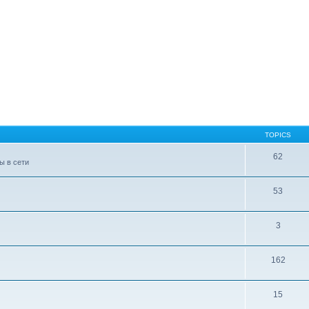
TOPICS
62
ы в сети
53
3
162
15