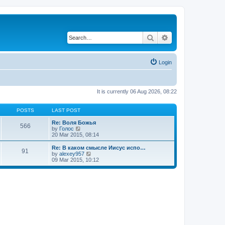
Search
Advanced search
Login
It is currently 06 Aug 2026, 08:22
POSTS
LAST POST
Re: Воля Божья
566
V
by
Голос
i
20 Mar 2015, 08:14
e
w
Re: В каком смысле Иисус испо…
91
t
V
by
alexey957
h
i
09 Mar 2015, 10:12
e
e
l
w
a
t
t
h
e
e
s
l
t
a
p
t
o
e
s
s
t