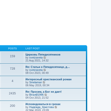
t
p
o
s
t
POSTS
LAST POST
Церковь Пятидесятников
159
V
by
svetzaveta
i
21 Aug 2021, 14:32
e
w
Re: Статьи о Пятидесятнице, д…
728
t
V
by
svetzaveta
h
i
08 Oct 2023, 00:49
e
e
l
w
Интересный христианский роман
4
a
t
V
by
Smelaman
t
h
i
06 May 2019, 00:34
e
e
e
s
l
w
Re: Просим, а Бог не дает!
t
2435
a
t
V
by
Віталій1996
p
t
h
i
04 Oct 2013, 21:52
o
e
e
e
s
s
l
w
Исповедоваться в грехах
t
t
200
a
t
V
by
Надежда_Христова
p
t
h
i
22 Mar 2019, 23:09