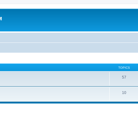
м
TOPICS
57
10