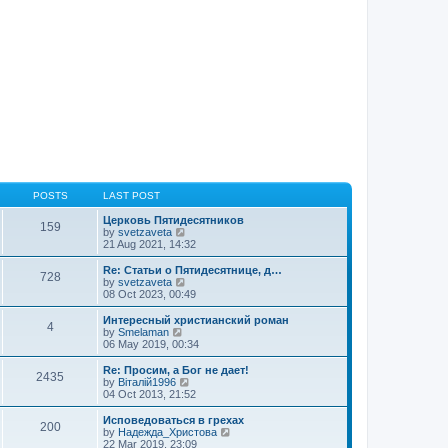
t
p
o
s
t
POSTS
LAST POST
Церковь Пятидесятников
159
V
by
svetzaveta
i
21 Aug 2021, 14:32
e
w
Re: Статьи о Пятидесятнице, д…
728
t
V
by
svetzaveta
h
i
08 Oct 2023, 00:49
e
e
l
w
Интересный христианский роман
4
a
t
V
by
Smelaman
t
h
i
06 May 2019, 00:34
e
e
e
s
l
w
Re: Просим, а Бог не дает!
t
2435
a
t
V
by
Віталій1996
p
t
h
i
04 Oct 2013, 21:52
o
e
e
e
s
s
l
w
Исповедоваться в грехах
t
t
200
a
t
V
by
Надежда_Христова
p
t
h
i
22 Mar 2019, 23:09