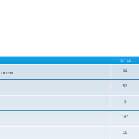
TOPICS
62
ы в сети
53
3
162
15