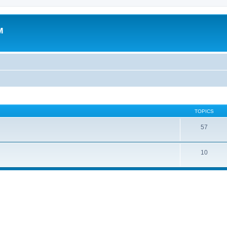
м
TOPICS
57
10