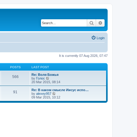
Search
Advanced search
Login
It is currently 07 Aug 2026, 07:47
POSTS
LAST POST
Re: Воля Божья
566
V
by
Голос
i
20 Mar 2015, 08:14
e
w
Re: В каком смысле Иисус испо…
91
t
V
by
alexey957
h
i
09 Mar 2015, 10:12
e
e
l
w
a
t
t
h
e
e
s
l
t
a
p
t
o
e
s
s
t