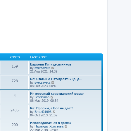
t
p
o
s
t
POSTS
LAST POST
Церковь Пятидесятников
159
V
by
svetzaveta
i
21 Aug 2021, 14:32
e
w
Re: Статьи о Пятидесятнице, д…
728
t
V
by
svetzaveta
h
i
08 Oct 2023, 00:49
e
e
l
w
Интересный христианский роман
4
a
t
V
by
Smelaman
t
h
i
06 May 2019, 00:34
e
e
e
s
l
w
Re: Просим, а Бог не дает!
t
2435
a
t
V
by
Віталій1996
p
t
h
i
04 Oct 2013, 21:52
o
e
e
e
s
s
l
w
Исповедоваться в грехах
t
t
200
a
t
V
by
Надежда_Христова
p
t
h
i
22 Mar 2019, 23:09