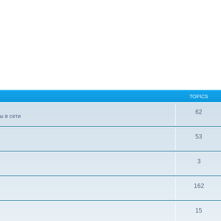
TOPICS
62
ы в сети
53
3
162
15