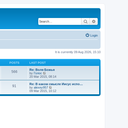
Search
Advanced search
Login
It is currently 09 Aug 2026, 15:10
POSTS
LAST POST
Re: Воля Божья
566
V
by
Голос
i
20 Mar 2015, 08:14
e
w
Re: В каком смысле Иисус испо…
91
t
V
by
alexey957
h
i
09 Mar 2015, 10:12
e
e
l
w
a
t
t
h
e
e
s
l
t
a
p
t
o
e
s
s
t