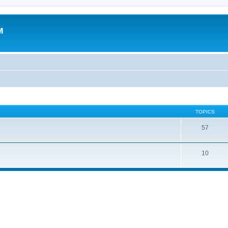
м
TOPICS
57
10