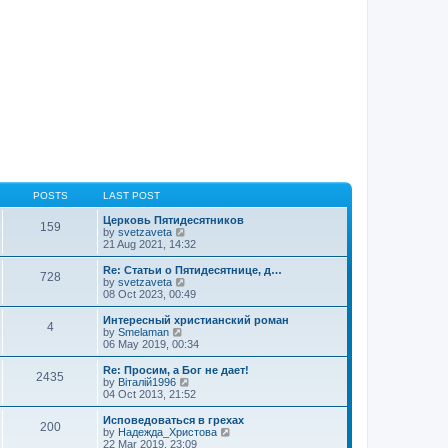
t
p
o
s
t
POSTS
LAST POST
Церковь Пятидесятников
159
V
by
svetzaveta
i
21 Aug 2021, 14:32
e
w
Re: Статьи о Пятидесятнице, д…
728
t
V
by
svetzaveta
h
i
08 Oct 2023, 00:49
e
e
l
w
Интересный христианский роман
4
a
t
V
by
Smelaman
t
h
i
06 May 2019, 00:34
e
e
e
s
l
w
Re: Просим, а Бог не дает!
t
2435
a
t
V
by
Віталій1996
p
t
h
i
04 Oct 2013, 21:52
o
e
e
e
s
s
l
w
Исповедоваться в грехах
t
t
200
a
t
V
by
Надежда_Христова
p
t
h
i
22 Mar 2019, 23:09