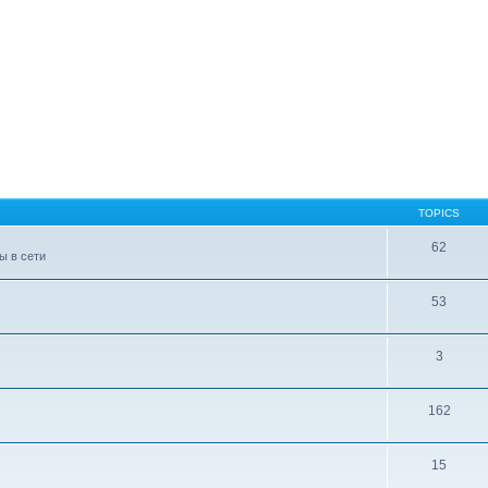
TOPICS
62
ы в сети
53
3
162
15