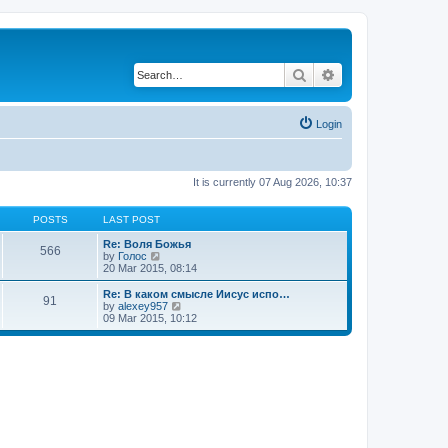
Search
Advanced search
Login
It is currently 07 Aug 2026, 10:37
POSTS
LAST POST
Re: Воля Божья
566
V
by
Голос
i
20 Mar 2015, 08:14
e
w
Re: В каком смысле Иисус испо…
91
t
V
by
alexey957
h
i
09 Mar 2015, 10:12
e
e
l
w
a
t
t
h
e
e
s
l
t
a
p
t
o
e
s
s
t