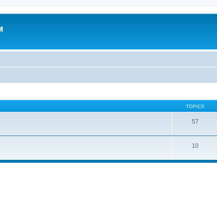
м
TOPICS
57
10