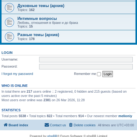
Духовные темы (архив)
Topics:
162
Интимные вопросы
Любовь, отношения в браке и до брака
Topics:
15
Разные темы (архив)
Topics:
178
LOGIN
Username:
Password:
I forgot my password
Remember me
WHO IS ONLINE
In total there are
217
users online :: 2 registered, 0 hidden and 215 guests (based on
users active over the past 5 minutes)
Most users ever online was
2381
on 26 Mar 2026, 11:28
STATISTICS
Total posts
5538
• Total topics
822
• Total members
914
• Our newest member
melioniy
Board index
Contact us
Delete cookies
All times are
UTC+03:00
Powered by
phpBB
® Forum Software © phpBB Limited