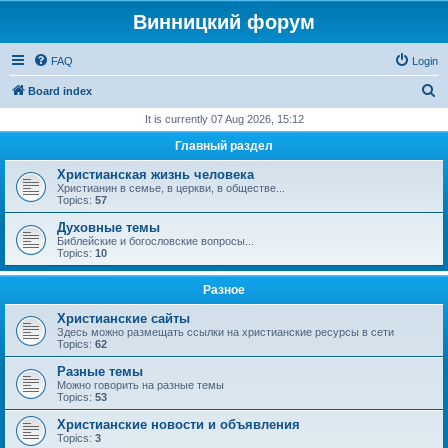
Винницкий форум
FAQ
Login
S
Board index
e
It is currently 07 Aug 2026, 15:12
a
Главный раздел
r
Христианская жизнь человека
c
Христианин в семье, в церкви, в обществе...
Topics:
57
h
Духовные темы
Библейские и богословские вопросы...
Topics:
10
Разное
Христианские сайты
Здесь можно размещать ссылки на христианские ресурсы в сети
Topics:
62
Разные темы
Можно говорить на разные темы
Topics:
53
Христианские новости и объявления
Topics:
3