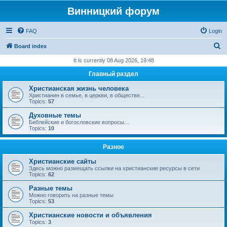
Винницкий форум
FAQ
Login
S
Board index
e
It is currently 08 Aug 2026, 19:48
a
Главный раздел
r
Христианская жизнь человека
c
Христианин в семье, в церкви, в обществе...
Topics:
57
h
Духовные темы
Библейские и богословские вопросы...
Topics:
10
Разное
Христианские сайты
Здесь можно размещать ссылки на христианские ресурсы в сети
Topics:
62
Разные темы
Можно говорить на разные темы
Topics:
53
Христианские новости и объявления
Topics:
3