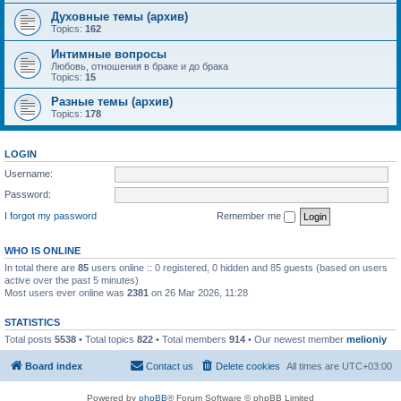
Духовные темы (архив)
Topics:
162
Интимные вопросы
Любовь, отношения в браке и до брака
Topics:
15
Разные темы (архив)
Topics:
178
LOGIN
Username:
Password:
I forgot my password
Remember me
WHO IS ONLINE
In total there are
85
users online :: 0 registered, 0 hidden and 85 guests (based on users
active over the past 5 minutes)
Most users ever online was
2381
on 26 Mar 2026, 11:28
STATISTICS
Total posts
5538
• Total topics
822
• Total members
914
• Our newest member
melioniy
Board index
Contact us
Delete cookies
All times are
UTC+03:00
Powered by
phpBB
® Forum Software © phpBB Limited