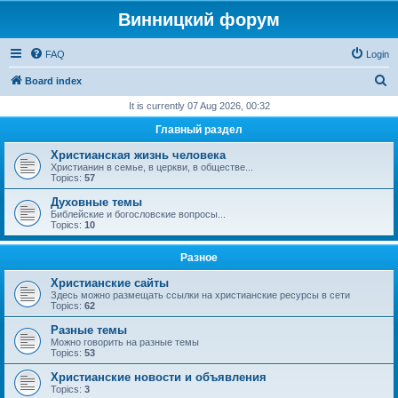
Винницкий форум
FAQ
Login
S
Board index
e
It is currently 07 Aug 2026, 00:32
a
Главный раздел
r
Христианская жизнь человека
c
Христианин в семье, в церкви, в обществе...
Topics:
57
h
Духовные темы
Библейские и богословские вопросы...
Topics:
10
Разное
Христианские сайты
Здесь можно размещать ссылки на христианские ресурсы в сети
Topics:
62
Разные темы
Можно говорить на разные темы
Topics:
53
Христианские новости и объявления
Topics:
3