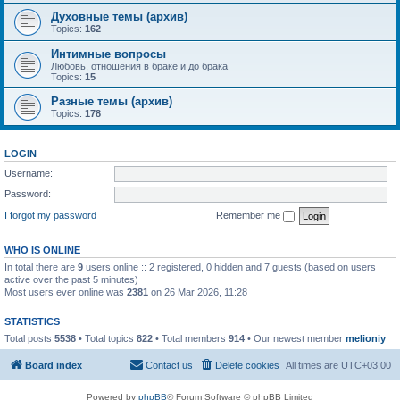
Духовные темы (архив)
Topics:
162
Интимные вопросы
Любовь, отношения в браке и до брака
Topics:
15
Разные темы (архив)
Topics:
178
LOGIN
Username:
Password:
I forgot my password
Remember me
WHO IS ONLINE
In total there are
9
users online :: 2 registered, 0 hidden and 7 guests (based on users
active over the past 5 minutes)
Most users ever online was
2381
on 26 Mar 2026, 11:28
STATISTICS
Total posts
5538
• Total topics
822
• Total members
914
• Our newest member
melioniy
Board index
Contact us
Delete cookies
All times are
UTC+03:00
Powered by
phpBB
® Forum Software © phpBB Limited