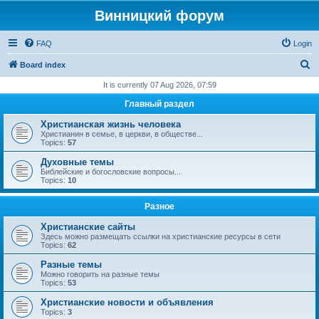
Винницкий форум
FAQ
Login
S
Board index
e
It is currently 07 Aug 2026, 07:59
a
Главный раздел
r
Христианская жизнь человека
c
Христианин в семье, в церкви, в обществе...
Topics:
57
h
Духовные темы
Библейские и богословские вопросы...
Topics:
10
Разное
Христианские сайты
Здесь можно размещать ссылки на христианские ресурсы в сети
Topics:
62
Разные темы
Можно говорить на разные темы
Topics:
53
Христианские новости и объявления
Topics:
3