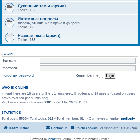
Духовные темы (архив)
Topics:
162
Интимные вопросы
Любовь, отношения в браке и до брака
Topics:
15
Разные темы (архив)
Topics:
178
LOGIN
Username:
Password:
I forgot my password
Remember me
WHO IS ONLINE
In total there are
19
users online :: 1 registered, 0 hidden and 18 guests (based on users
active over the past 5 minutes)
Most users ever online was
2381
on 26 Mar 2026, 11:28
STATISTICS
Total posts
5538
• Total topics
822
• Total members
914
• Our newest member
melioniy
Board index
Contact us
Delete cookies
All times are
UTC+03:00
Powered by
phpBB
® Forum Software © phpBB Limited