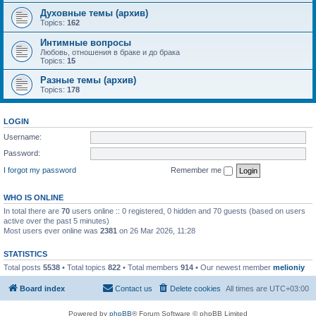
Духовные темы (архив)
Topics:
162
Интимные вопросы
Любовь, отношения в браке и до брака
Topics:
15
Разные темы (архив)
Topics:
178
LOGIN
Username:
Password:
I forgot my password
Remember me
WHO IS ONLINE
In total there are
70
users online :: 0 registered, 0 hidden and 70 guests (based on users
active over the past 5 minutes)
Most users ever online was
2381
on 26 Mar 2026, 11:28
STATISTICS
Total posts
5538
• Total topics
822
• Total members
914
• Our newest member
melioniy
Board index
Contact us
Delete cookies
All times are
UTC+03:00
Powered by
phpBB
® Forum Software © phpBB Limited