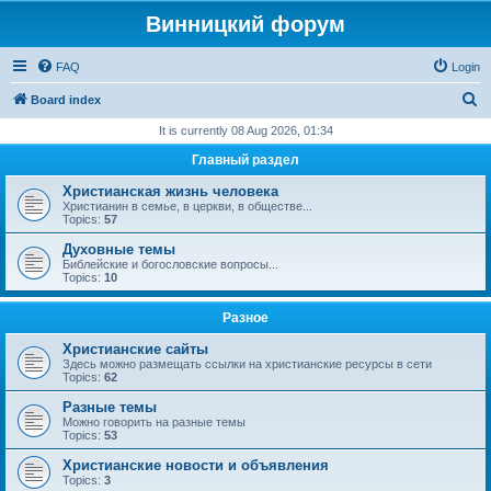
Винницкий форум
FAQ
Login
S
Board index
e
It is currently 08 Aug 2026, 01:34
a
Главный раздел
r
Христианская жизнь человека
c
Христианин в семье, в церкви, в обществе...
Topics:
57
h
Духовные темы
Библейские и богословские вопросы...
Topics:
10
Разное
Христианские сайты
Здесь можно размещать ссылки на христианские ресурсы в сети
Topics:
62
Разные темы
Можно говорить на разные темы
Topics:
53
Христианские новости и объявления
Topics:
3