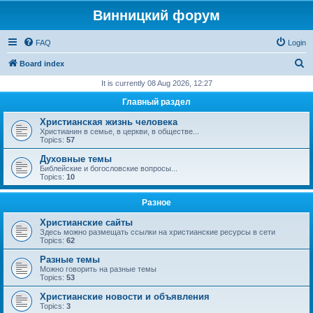
Винницкий форум
FAQ
Login
S
Board index
e
It is currently 08 Aug 2026, 12:27
a
Главный раздел
r
Христианская жизнь человека
c
Христианин в семье, в церкви, в обществе...
Topics:
57
h
Духовные темы
Библейские и богословские вопросы...
Topics:
10
Разное
Христианские сайты
Здесь можно размещать ссылки на христианские ресурсы в сети
Topics:
62
Разные темы
Можно говорить на разные темы
Topics:
53
Христианские новости и объявления
Topics:
3