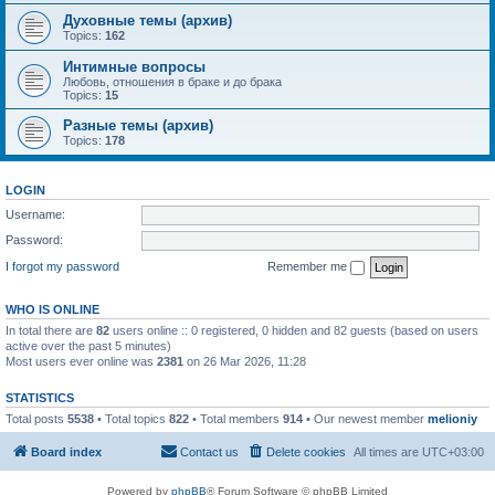
Духовные темы (архив)
Topics:
162
Интимные вопросы
Любовь, отношения в браке и до брака
Topics:
15
Разные темы (архив)
Topics:
178
LOGIN
Username:
Password:
I forgot my password
Remember me
WHO IS ONLINE
In total there are
82
users online :: 0 registered, 0 hidden and 82 guests (based on users
active over the past 5 minutes)
Most users ever online was
2381
on 26 Mar 2026, 11:28
STATISTICS
Total posts
5538
• Total topics
822
• Total members
914
• Our newest member
melioniy
Board index
Contact us
Delete cookies
All times are
UTC+03:00
Powered by
phpBB
® Forum Software © phpBB Limited