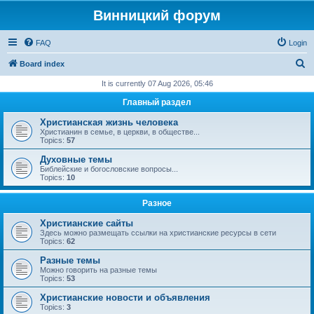
Винницкий форум
FAQ
Login
S
Board index
e
It is currently 07 Aug 2026, 05:46
a
Главный раздел
r
Христианская жизнь человека
c
Христианин в семье, в церкви, в обществе...
Topics:
57
h
Духовные темы
Библейские и богословские вопросы...
Topics:
10
Разное
Христианские сайты
Здесь можно размещать ссылки на христианские ресурсы в сети
Topics:
62
Разные темы
Можно говорить на разные темы
Topics:
53
Христианские новости и объявления
Topics:
3