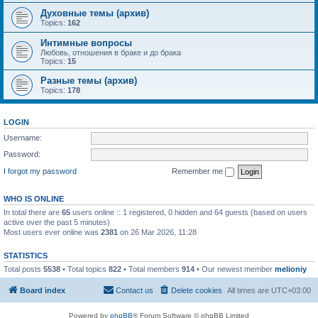
Духовные темы (архив)
Topics:
162
Интимные вопросы
Любовь, отношения в браке и до брака
Topics:
15
Разные темы (архив)
Topics:
178
LOGIN
Username:
Password:
I forgot my password
Remember me
WHO IS ONLINE
In total there are
65
users online :: 1 registered, 0 hidden and 64 guests (based on users
active over the past 5 minutes)
Most users ever online was
2381
on 26 Mar 2026, 11:28
STATISTICS
Total posts
5538
• Total topics
822
• Total members
914
• Our newest member
melioniy
Board index
Contact us
Delete cookies
All times are
UTC+03:00
Powered by
phpBB
® Forum Software © phpBB Limited