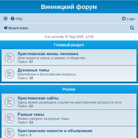
Винницкий форум
FAQ
Login
S
Board index
e
It is currently 07 Aug 2026, 12:55
a
Главный раздел
r
Христианская жизнь человека
c
Христианин в семье, в церкви, в обществе...
Topics:
57
h
Духовные темы
Библейские и богословские вопросы...
Topics:
10
Разное
Христианские сайты
Здесь можно размещать ссылки на христианские ресурсы в сети
Topics:
62
Разные темы
Можно говорить на разные темы
Topics:
53
Христианские новости и объявления
Topics:
3