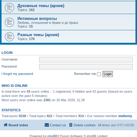
Духовные темы (архив)
Topics:
162
Интимные вопросы
Любовь, отношения в браке и до брака
Topics:
15
Разные темы (архив)
Topics:
178
LOGIN
Username:
Password:
I forgot my password
Remember me
WHO IS ONLINE
In total there are
43
users online :: 1 registered, 0 hidden and 42 guests (based on users
active over the past 5 minutes)
Most users ever online was
2381
on 26 Mar 2026, 11:28
STATISTICS
Total posts
5538
• Total topics
822
• Total members
914
• Our newest member
melioniy
Board index
Contact us
Delete cookies
All times are
UTC+03:00
Powered by
phpBB
® Forum Software © phpBB Limited